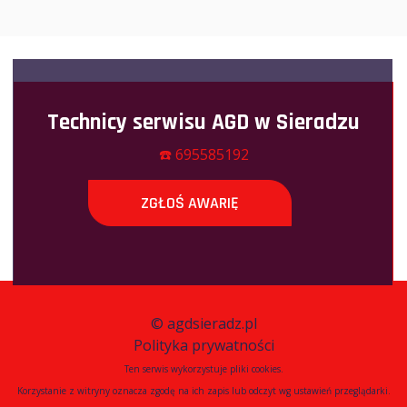
Technicy serwisu AGD w Sieradzu
☎️ 695585192
ZGŁOŚ AWARIĘ
©
agdsieradz.pl
Polityka prywatności
Ten serwis wykorzystuje pliki cookies.
Korzystanie z witryny oznacza zgodę na ich zapis lub odczyt wg ustawień przeglądarki.