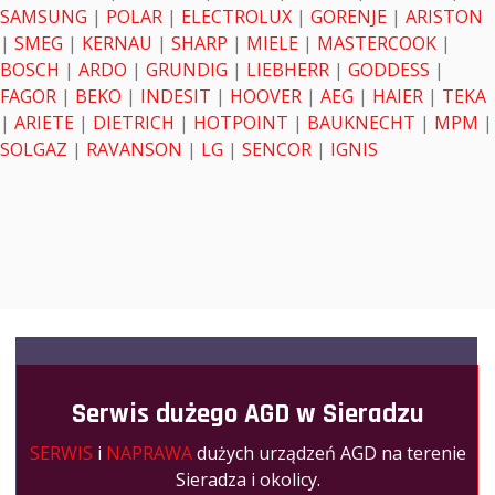
SAMSUNG
|
POLAR
|
ELECTROLUX
|
GORENJE
|
ARISTON
|
SMEG
|
KERNAU
|
SHARP
|
MIELE
|
MASTERCOOK
|
BOSCH
|
ARDO
|
GRUNDIG
|
LIEBHERR
|
GODDESS
|
FAGOR
|
BEKO
|
INDESIT
|
HOOVER
|
AEG
|
HAIER
|
TEKA
|
ARIETE
|
DIETRICH
|
HOTPOINT
|
BAUKNECHT
|
MPM
|
SOLGAZ
|
RAVANSON
|
LG
|
SENCOR
|
IGNIS
Serwis dużego AGD w Sieradzu
SERWIS
i
NAPRAWA
dużych urządzeń AGD na terenie
Sieradza i okolicy.