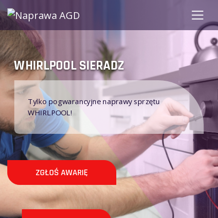
HIRLPOOL SIERADZ
SIE
Tylko pogwarancyjne naprawy sprzętu
Ni
WHIRLPOOL!
gw
ZGŁOŚ AWARIĘ