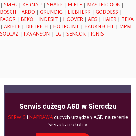
|
SMEG
|
KERNAU
|
SHARP
|
MIELE
|
MASTERCOOK
|
BOSCH
|
ARDO
|
GRUNDIG
|
LIEBHERR
|
GODDESS
|
FAGOR
|
BEKO
|
INDESIT
|
HOOVER
|
AEG
|
HAIER
|
TEKA
|
ARIETE
|
DIETRICH
|
HOTPOINT
|
BAUKNECHT
|
MPM
|
SOLGAZ
|
RAVANSON
|
LG
|
SENCOR
|
IGNIS
Serwis dużego AGD w Sieradzu
SERWIS
i
NAPRAWA
dużych urządzeń AGD na terenie
Sieradza i okolicy.