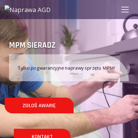
SIERADZ MPM
przętu MPM!
Nie naprawiamy sprzętu AGD MPM na
ZGŁOŚ AWARIĘ
KONTAKT