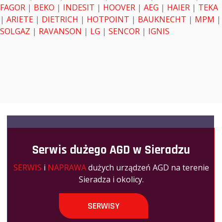
FAGOR
|
BEKO
|
INDESIT
|
HOOVER
|
AEG
|
HAIER
|
TEKA
|
ARIETE
|
DIETRICH
|
HOTPOINT
|
BAUKNECHT
|
MPM
|
SOLGAZ
|
RAVANSON
|
LG
|
SENCOR
|
IGNIS
Serwis dużego AGD w Sieradzu
SERWIS
i
NAPRAWA
dużych urządzeń AGD na terenie
Sieradza i okolicy.
SERWISY