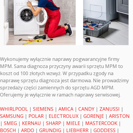
Wykonujemy wyłącznie naprawy pogwarancyjne firmy
MPM. Sama diagnoza przyczyny awarii sprzętu MPM to
koszt od 100 złotych wzwyż. W przypadku zgody na
naprawę sprzętu diagnoza jest darmowa. Nie prowadzimy
sprzedaży części zamiennych do sprzętu AGD MPM.
Oferujemy je wyłącznie w ramach naprawy serwisowej.
WHIRLPOOL
|
SIEMENS
|
AMICA
|
CANDY
|
ZANUSSI
|
SAMSUNG
|
POLAR
|
ELECTROLUX
|
GORENJE
|
ARISTON
|
SMEG
|
KERNAU
|
SHARP
|
MIELE
|
MASTERCOOK
|
BOSCH
|
ARDO
|
GRUNDIG
|
LIEBHERR
|
GODDESS
|