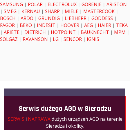
SAMSUNG
|
POLAR
|
ELECTROLUX
|
GORENJE
|
ARISTON
|
SMEG
|
KERNAU
|
SHARP
|
MIELE
|
MASTERCOOK
|
BOSCH
|
ARDO
|
GRUNDIG
|
LIEBHERR
|
GODDESS
|
FAGOR
|
BEKO
|
INDESIT
|
HOOVER
|
AEG
|
HAIER
|
TEKA
|
ARIETE
|
DIETRICH
|
HOTPOINT
|
BAUKNECHT
|
MPM
|
SOLGAZ
|
RAVANSON
|
LG
|
SENCOR
|
IGNIS
Serwis dużego AGD w Sieradzu
SERWIS
i
NAPRAWA
dużych urządzeń AGD na terenie
Sieradza i okolicy.