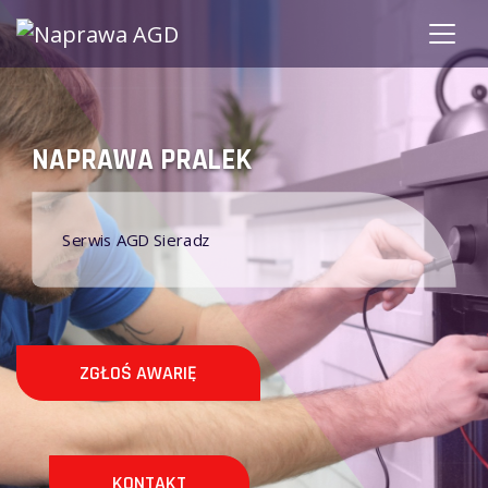
NAPRAWA PRALEK
S
Serwis AGD Sieradz
ZGŁOŚ AWARIĘ
KONTAKT