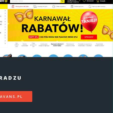
ERADZU
AVANS.PL