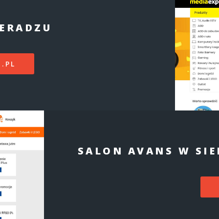
IERADZU
.PL
SALON AVANS W SI