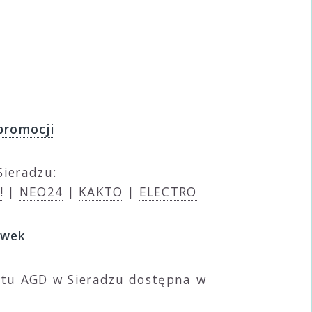
promocji
ieradzu:
!
|
NEO24
|
KAKTO
|
ELECTRO
ówek
zętu AGD w Sieradzu dostępna w