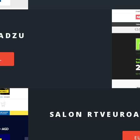
RADZU
L
SALON RTVEUROA
E