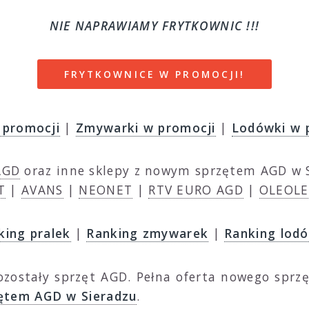
NIE NAPRAWIAMY FRYTKOWNIC !!!
FRYTKOWNICE W PROMOCJI!
 promocji
|
Zmywarki w promocji
|
Lodówki w 
AGD
oraz inne sklepy z nowym sprzętem AGD w S
T
|
AVANS
|
NEONET
|
RTV EURO AGD
|
OLEOLE
king pralek
|
Ranking zmywarek
|
Ranking lod
pozostały sprzęt AGD. Pełna oferta nowego spr
ętem AGD w Sieradzu
.